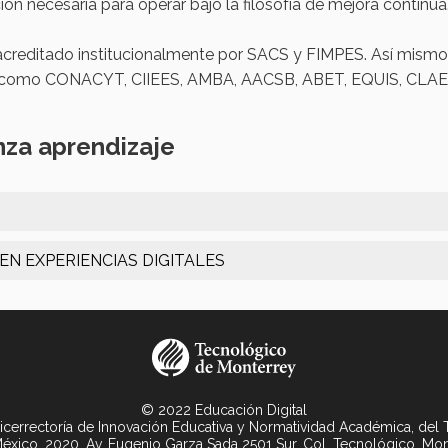
ión necesaria para operar bajo la filosofía de mejora continua
 acreditado institucionalmente por SACS y FIMPES. Así mis
es como CONACYT, CIIEES, AMBA, AACSB, ABET, EQUIS, CLAEP,
nza aprendizaje
EN EXPERIENCIAS DIGITALES
© 2022 Educación Digital
 Vicerrectoría de Innovación Educativa y Normatividad Académica, del
xico, 2020. Av. Eugenio Garza Sada 2501 Sur, Col. Tecnológico, Mo